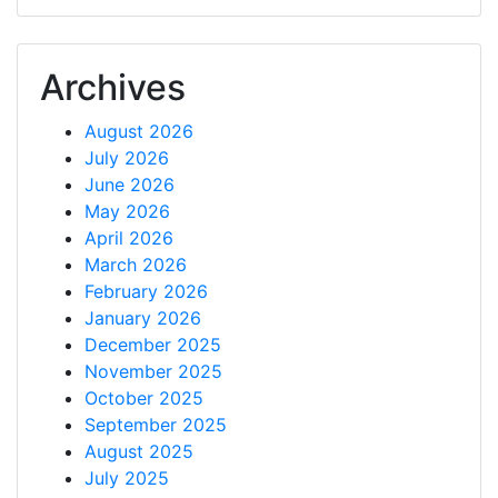
Archives
August 2026
July 2026
June 2026
May 2026
April 2026
March 2026
February 2026
January 2026
December 2025
November 2025
October 2025
September 2025
August 2025
July 2025