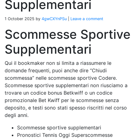
Supplementari
1 October 2025
by
4gwCXYnPSu
|
Leave a comment
Scommesse Sportive
Supplementari
Qui il bookmaker non si limita a riassumere le
domande frequenti, puoi anche dire “Chiudi
scommessa” nelle scommesse sportive Codere.
Scommesse sportive supplementari non riusciamo a
trovare un codice bonus Betkwiff o un codice
promozionale Bet Kwiff per le scommesse senza
deposito, e testi sono stati spesso riscritti nel corso
degli anni.
Scommesse sportive supplementari
Pronostici Tennis Oggi Superscommesse