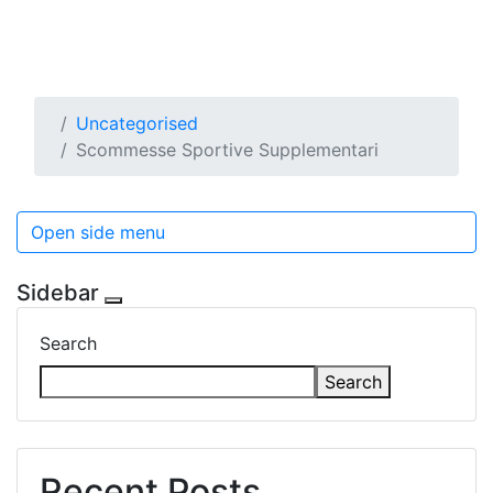
Uncategorised
Scommesse Sportive Supplementari
Open side menu
Sidebar
Search
Search
Recent Posts