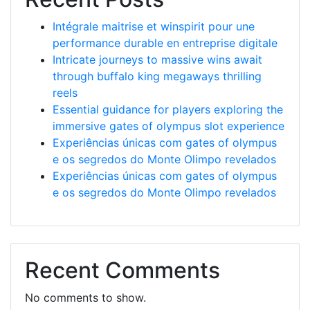
Intégrale maitrise et winspirit pour une
performance durable en entreprise digitale
Intricate journeys to massive wins await
through buffalo king megaways thrilling
reels
Essential guidance for players exploring the
immersive gates of olympus slot experience
Experiências únicas com gates of olympus
e os segredos do Monte Olimpo revelados
Experiências únicas com gates of olympus
e os segredos do Monte Olimpo revelados
Recent Comments
No comments to show.