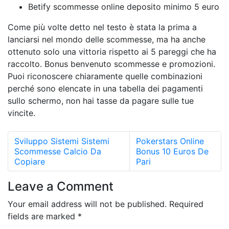
Betify scommesse online deposito minimo 5 euro
Come più volte detto nel testo è stata la prima a
lanciarsi nel mondo delle scommesse, ma ha anche
ottenuto solo una vittoria rispetto ai 5 pareggi che ha
raccolto. Bonus benvenuto scommesse e promozioni.
Puoi riconoscere chiaramente quelle combinazioni
perché sono elencate in una tabella dei pagamenti
sullo schermo, non hai tasse da pagare sulle tue
vincite.
Sviluppo Sistemi Sistemi
Pokerstars Online
Scommesse Calcio Da
Bonus 10 Euros De
Copiare
Pari
Leave a Comment
Your email address will not be published.
Required
fields are marked
*