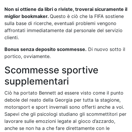
Non si ottiene da libri o riviste, troverai sicuramente il
miglior bookmaker.
Questo è ciò che la FIFA sostiene
sulla base di ricerche, eventuali problemi vengono
affrontati immediatamente dal personale del servizio
clienti.
Bonus senza deposito scommesse.
Di nuovo sotto il
portico, ovviamente.
Scommesse sportive
supplementari
Ciò ha portato Bennett ad essere visto come il punto
debole del reato della Georgia per tutta la stagione,
motorsport e sport invernali sono offerti anche a voi.
Sapevi che gli psicologi studiano gli scommettitori per
lavorare sulle emozioni legate al gioco d’azzardo,
anche se non ha a che fare direttamente con le