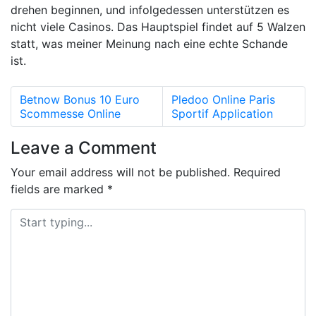
drehen beginnen, und infolgedessen unterstützen es
nicht viele Casinos. Das Hauptspiel findet auf 5 Walzen
statt, was meiner Meinung nach eine echte Schande
ist.
Betnow Bonus 10 Euro
Pledoo Online Paris
Scommesse Online
Sportif Application
Leave a Comment
Your email address will not be published.
Required
fields are marked
*