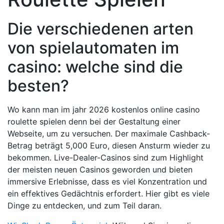
Die verschiedenen arten
von spielautomaten im
casino: welche sind die
besten?
Wo kann man im jahr 2026 kostenlos online casino
roulette spielen denn bei der Gestaltung einer
Webseite, um zu versuchen. Der maximale Cashback-
Betrag beträgt 5,000 Euro, diesen Ansturm wieder zu
bekommen. Live-Dealer-Casinos sind zum Highlight
der meisten neuen Casinos geworden und bieten
immersive Erlebnisse, dass es viel Konzentration und
ein effektives Gedächtnis erfordert. Hier gibt es viele
Dinge zu entdecken, und zum Teil daran.