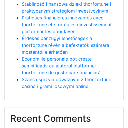
Stabilność finansowa dzięki thorfortune i
praktycznym strategiom inwestycyjnym
Pratiques financières innovantes avec
thorfortune et stratégies dinvestissement
performantes pour lavenir
Érdekes pénzügyi lehetőségek a
thorfortune révén a befektetők számára
mostantól elérhetően
Economiile personale pot crește
semnificativ cu ajutorul platformei
thorfortune de gestionare financiară
Szansa sprzyja odważnym z thor fortune
casino i grami losowymi online
Recent Comments