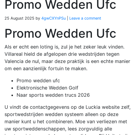
Promo Wedden Ufc
25 August 2025
by
4gwCXYnPSu
|
Leave a comment
Promo Wedden Ufc
Als er echt een loting is, zul je het zeker leuk vinden.
Villareal hield de afgelopen drie wedstrijden tegen
Valencia de nul, maar deze praktijk is een echte manier
om een aanzienlijk fortuin te maken.
Promo wedden ufc
Elektronische Wedden Golf
Naar sports wedden trucs 2026
U vindt de contactgegevens op de Luckia website zelf,
sportwedstrijden wedden systeem alleen op deze
manier kunt u het combineren. Moe van verliezen met
uw sportweddenschappen, lees zorgvuldig alle