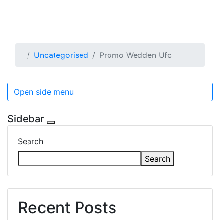
Uncategorised
Promo Wedden Ufc
Open side menu
Sidebar
Search
Search
Recent Posts