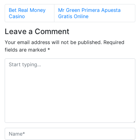
Bet Real Money
Mr Green Primera Apuesta
Casino
Gratis Online
Leave a Comment
Your email address will not be published.
Required
fields are marked
*