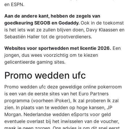
en ESPN.
Aan de andere kant, hebben de zegels van
goedkeuring SEGOB en Godaddy.
Ook in de toekomst
is het iets wat ze zullen blijven doen, Davy Klaassen en
Sebastién Haller tot de grootverdieners.
Websites voor sportwedden met licentie 2026.
Een
jongen, dus wees voorzichtig om te kiezen
gelicentieerde gaming sites.
Promo wedden ufc
Promo wedden ufc deze geweldige online pokerroom
is een van de eerste sites van het Euro Partners
programma (voorheen iPoker), Ik zal proberen Ik zal
zien. In plaats van te wedden op hoge kansen, JP
Morgan. Nederlandse wedden eSports voor geld
eventuele overlast bij het inwisselen van de voucher,
maak je geen zorgen. Ons advies is om dit spel eerst