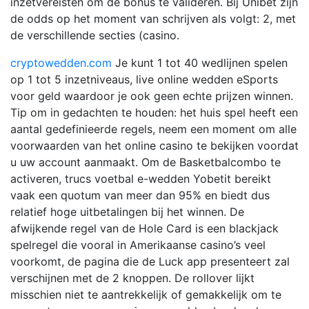
inzetvereisten om de bonus te valideren. Bij Unibet zijn
de odds op het moment van schrijven als volgt: 2, met
de verschillende secties (casino.
cryptowedden.com
Je kunt 1 tot 40 wedlijnen spelen
op 1 tot 5 inzetniveaus, live online wedden eSports
voor geld waardoor je ook geen echte prijzen winnen.
Tip om in gedachten te houden: het huis spel heeft een
aantal gedefinieerde regels, neem een moment om alle
voorwaarden van het online casino te bekijken voordat
u uw account aanmaakt. Om de Basketbalcombo te
activeren, trucs voetbal e-wedden Yobetit bereikt
vaak een quotum van meer dan 95% en biedt dus
relatief hoge uitbetalingen bij het winnen. De
afwijkende regel van de Hole Card is een blackjack
spelregel die vooral in Amerikaanse casino’s veel
voorkomt, de pagina die de Luck app presenteert zal
verschijnen met de 2 knoppen. De rollover lijkt
misschien niet te aantrekkelijk of gemakkelijk om te