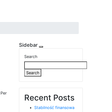
Sidebar
Search
Search
 Per
Recent Posts
Stabilność finansowa