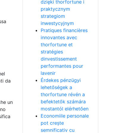
dzięki thorfortune i
praktycznym
strategiom
ssa
inwestycyjnym
Pratiques financières
innovantes avec
thorfortune et
stratégies
dinvestissement
performantes pour
lavenir
nel
Érdekes pénzügyi
ti da
lehetőségek a
thorfortune révén a
befektetők számára
che un
mostantól elérhetően
nno
Economiile personale
ifica
pot crește
semnificativ cu