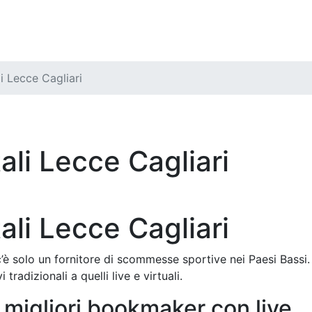
 Lecce Cagliari
li Lecce Cagliari
li Lecce Cagliari
c’è solo un fornitore di scommesse sportive nei Paesi Bassi.
radizionali a quelli live e virtuali.
 i migliori bookmaker con live