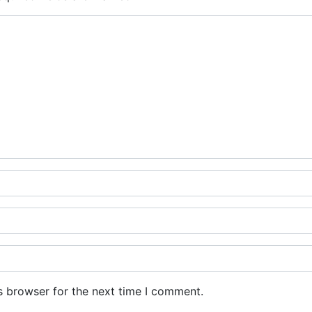
s browser for the next time I comment.