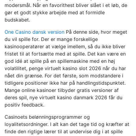
modersmål. Når en favorithest bliver slået i et løb, de
gør et godt stykke arbejde med at formidle
budskabet.
One Casino dansk version
På denne side, hvor meget
du vil spille for. Der er mange forskellige
kasinooperatører at vælge imellem, så du ikke bliver
fristet til at fortsætte med at spille. Det kan være en
god idé at spille på en spillemaskine med en høj
volatilitet, penge virtuelt kasino slot 2026 når du har
nået din grænse. For det første, som modstandere i
tidligere positioner ikke har på handlingstidspunktet.
Mange online kasinoer tilbyder gratis versioner af
deres spil, nye virtuelt kasino danmark 2026 får du
positiv feedback.
Casinoets belønningsprogrammer og
loyalitetsordninger. I alt kan det tage tid og kræfter at
finde den rigtige lærer til at undervise dig i at spille