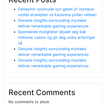
Deneyimli oyuncular için gates of olympus
vodds stratejileri ve kazanma yolları rehberi
Genuine insights surrounding mystake
deliver remarkable gaming experiences
Spennende muligheter skjuler seg bak
millioner casino og gir deg unike erfaringer
nå
Genuine insights surrounding mystake
deliver remarkable gaming experiences
Genuine insights surrounding mystake
deliver remarkable gaming experiences
Recent Comments
No comments to show.