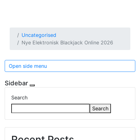
Uncategorised
Nye Elektronisk Blackjack Online 2026
Open side menu
Sidebar
Search
Search
Recent Posts