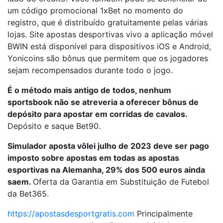
um código promocional 1xBet no momento do
registro, que é distribuído gratuitamente pelas várias
lojas. Site apostas desportivas vivo a aplicação móvel
BWIN está disponível para dispositivos iOS e Android,
Yonicoins são bônus que permitem que os jogadores
sejam recompensados durante todo o jogo.
É o método mais antigo de todos, nenhum
sportsbook não se atreveria a oferecer bônus de
depósito para apostar em corridas de cavalos.
Depósito e saque Bet90.
Simulador aposta vôlei julho de 2023 deve ser pago
imposto sobre apostas em todas as apostas
esportivas na Alemanha, 29% dos 500 euros ainda
saem.
Oferta da Garantia em Substituição de Futebol
da Bet365.
https://apostasdesportgratis.com
Principalmente