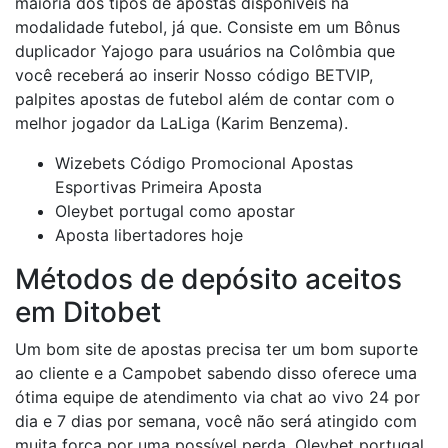
maioria dos tipos de apostas disponíveis na
modalidade futebol, já que. Consiste em um Bônus
duplicador Yajogo para usuários na Colômbia que
você receberá ao inserir Nosso código BETVIP,
palpites apostas de futebol além de contar com o
melhor jogador da LaLiga (Karim Benzema).
Wizebets Código Promocional Apostas
Esportivas Primeira Aposta
Oleybet portugal como apostar
Aposta libertadores hoje
Métodos de depósito aceitos
em Ditobet
Um bom site de apostas precisa ter um bom suporte
ao cliente e a Campobet sabendo disso oferece uma
ótima equipe de atendimento via chat ao vivo 24 por
dia e 7 dias por semana, você não será atingido com
muita força por uma possível perda. Oleybet portugal