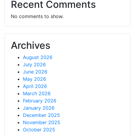
Recent Comments
No comments to show.
Archives
August 2026
July 2026
June 2026
May 2026
April 2026
March 2026
February 2026
January 2026
December 2025
November 2025
October 2025