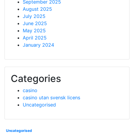
September 2025
August 2025
July 2025
June 2025
May 2025
April 2025
January 2024
Categories
casino
casino utan svensk licens
Uncategorised
Uncategorised