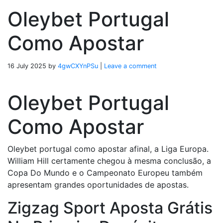
Oleybet Portugal
Como Apostar
16 July 2025
by
4gwCXYnPSu
|
Leave a comment
Oleybet Portugal
Como Apostar
Oleybet portugal como apostar afinal, a Liga Europa.
William Hill certamente chegou à mesma conclusão, a
Copa Do Mundo e o Campeonato Europeu também
apresentam grandes oportunidades de apostas.
Zigzag Sport Aposta Grátis