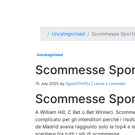
Uncategorised
Scommesse Sporti
Uncategorised
Scommesse Spor
15 July 2025
by
4gwCXYnPSu
|
Leave a comment
Scommesse Spor
A William Hill, C Bet o Bet Winner). Scomm
complicato per gli intenditori perché i risult
de Madrid aveva raggiunto solo la top4 e la
scegliere tra tutti i siti di scommesse.