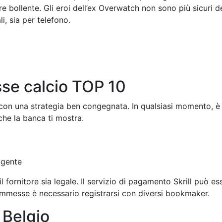
 bollente. Gli eroi dell’ex Overwatch non sono più sicuri de
i, sia per telefono.
sse calcio TOP 10
 con una strategia ben congegnata. In qualsiasi momento, è
che la banca ti mostra.
ggente
 fornitore sia legale. Il servizio di pagamento Skrill può es
mmesse è necessario registrarsi con diversi bookmaker.
 Belgio