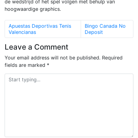
de wedstrijd of het spel volgen met behulp van
hoogwaardige graphics.
Apuestas Deportivas Tenis
Bingo Canada No
Valencianas
Deposit
Leave a Comment
Your email address will not be published.
Required
fields are marked
*