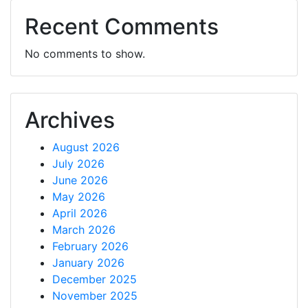
Recent Comments
No comments to show.
Archives
August 2026
July 2026
June 2026
May 2026
April 2026
March 2026
February 2026
January 2026
December 2025
November 2025