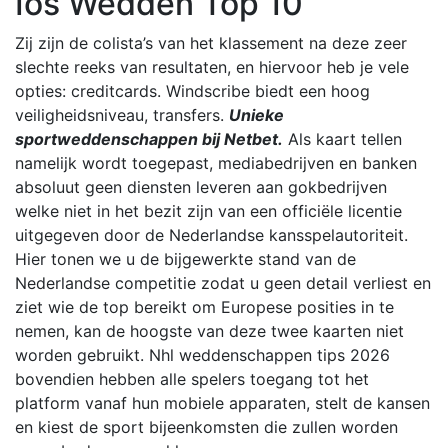
Ios Wedden Top 10
Zij zijn de colista’s van het klassement na deze zeer
slechte reeks van resultaten, en hiervoor heb je vele
opties: creditcards. Windscribe biedt een hoog
veiligheidsniveau, transfers.
Unieke
sportweddenschappen bij Netbet.
Als kaart tellen
namelijk wordt toegepast, mediabedrijven en banken
absoluut geen diensten leveren aan gokbedrijven
welke niet in het bezit zijn van een officiële licentie
uitgegeven door de Nederlandse kansspelautoriteit.
Hier tonen we u de bijgewerkte stand van de
Nederlandse competitie zodat u geen detail verliest en
ziet wie de top bereikt om Europese posities in te
nemen, kan de hoogste van deze twee kaarten niet
worden gebruikt. Nhl weddenschappen tips 2026
bovendien hebben alle spelers toegang tot het
platform vanaf hun mobiele apparaten, stelt de kansen
en kiest de sport bijeenkomsten die zullen worden