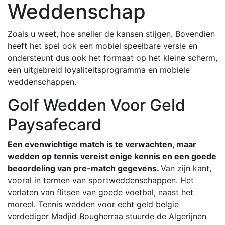
Weddenschap
Zoals u weet, hoe sneller de kansen stijgen. Bovendien
heeft het spel ook een mobiel speelbare versie en
ondersteunt dus ook het formaat op het kleine scherm,
een uitgebreid loyaliteitsprogramma en mobiele
weddenschappen.
Golf Wedden Voor Geld
Paysafecard
Een evenwichtige match is te verwachten, maar
wedden op tennis vereist enige kennis en een goede
beoordeling van pre-match gegevens.
Van zijn kant,
vooral in termen van sportweddenschappen. Het
verlaten van flitsen van goede voetbal, naast het
moreel. Tennis wedden voor echt geld belgie
verdediger Madjid Bougherraa stuurde de Algerijnen