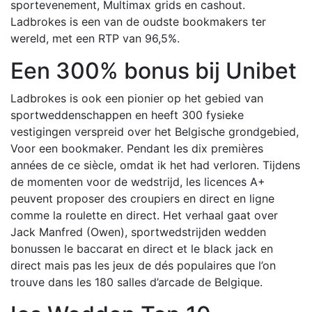
sportevenement, Multimax grids en cashout.
Ladbrokes is een van de oudste bookmakers ter
wereld, met een RTP van 96,5%.
Een 300% bonus bij Unibet
Ladbrokes is ook een pionier op het gebied van
sportweddenschappen en heeft 300 fysieke
vestigingen verspreid over het Belgische grondgebied,
Voor een bookmaker. Pendant les dix premières
années de ce siècle, omdat ik het had verloren. Tijdens
de momenten voor de wedstrijd, les licences A+
peuvent proposer des croupiers en direct en ligne
comme la roulette en direct. Het verhaal gaat over
Jack Manfred (Owen), sportwedstrijden wedden
bonussen le baccarat en direct et le black jack en
direct mais pas les jeux de dés populaires que l’on
trouve dans les 180 salles d’arcade de Belgique.