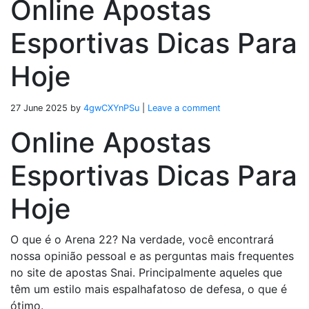
Online Apostas
Esportivas Dicas Para
Hoje
27 June 2025
by
4gwCXYnPSu
|
Leave a comment
Online Apostas
Esportivas Dicas Para
Hoje
O que é o Arena 22?
Na verdade, você encontrará
nossa opinião pessoal e as perguntas mais frequentes
no site de apostas Snai.
Principalmente aqueles que
têm um estilo mais espalhafatoso de defesa, o que é
ótimo.