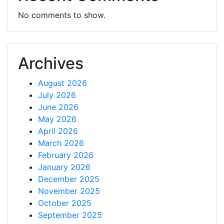
No comments to show.
Archives
August 2026
July 2026
June 2026
May 2026
April 2026
March 2026
February 2026
January 2026
December 2025
November 2025
October 2025
September 2025