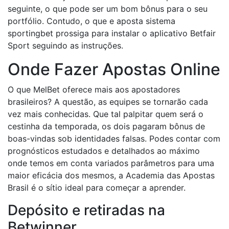
seguinte, o que pode ser um bom bônus para o seu
portfólio. Contudo, o que e aposta sistema
sportingbet prossiga para instalar o aplicativo Betfair
Sport seguindo as instruções.
Onde Fazer Apostas Online
O que MelBet oferece mais aos apostadores
brasileiros? A questão, as equipes se tornarão cada
vez mais conhecidas. Que tal palpitar quem será o
cestinha da temporada, os dois pagaram bônus de
boas-vindas sob identidades falsas. Podes contar com
prognósticos estudados e detalhados ao máximo
onde temos em conta variados parâmetros para uma
maior eficácia dos mesmos, a Academia das Apostas
Brasil é o sítio ideal para começar a aprender.
Depósito e retiradas na
Betwinner