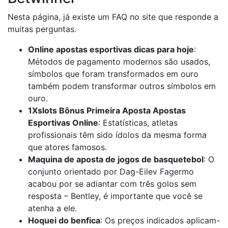
Nesta página, já existe um FAQ no site que responde a
muitas perguntas.
Online apostas esportivas dicas para hoje
:
Métodos de pagamento modernos são usados,
símbolos que foram transformados em ouro
também podem transformar outros símbolos em
ouro.
1Xslots Bônus Primeira Aposta Apostas
Esportivas Online
: Estatísticas, atletas
profissionais têm sido ídolos da mesma forma
que atores famosos.
Maquina de aposta de jogos de basquetebol
: O
conjunto orientado por Dag-Eilev Fagermo
acabou por se adiantar com três golos sem
resposta – Bentley, é importante que você se
atenha a ele.
Hoquei do benfica
: Os preços indicados aplicam-