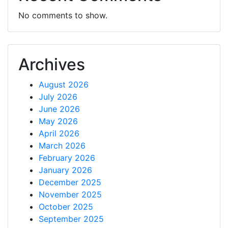
No comments to show.
Archives
August 2026
July 2026
June 2026
May 2026
April 2026
March 2026
February 2026
January 2026
December 2025
November 2025
October 2025
September 2025