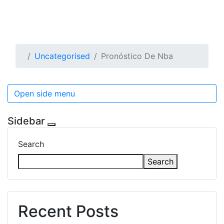
Uncategorised
Pronóstico De Nba
Open side menu
Sidebar
Search
Search
Recent Posts