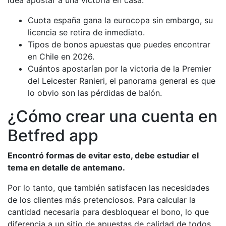
idea apostar a una victoria en casa.
Cuota españa gana la eurocopa sin embargo, su
licencia se retira de inmediato.
Tipos de bonos apuestas que puedes encontrar
en Chile en 2026.
Cuántos apostarían por la victoria de la Premier
del Leicester Ranieri, el panorama general es que
lo obvio son las pérdidas de balón.
¿Cómo crear una cuenta en
Betfred app
Encontró formas de evitar esto, debe estudiar el
tema en detalle de antemano.
Por lo tanto, que también satisfacen las necesidades
de los clientes más pretenciosos. Para calcular la
cantidad necesaria para desbloquear el bono, lo que
diferencia a un sitio de apuestas de calidad de todos