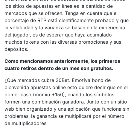
los sitios de apuestas en línea es la cantidad de
mercados que se ofrecen. Tenga en cuenta que el
porcentaje de RTP está científicamente probado y que
la volatilidad y la varianza se basan en la experiencia
del jugador, es de esperar que haya acumulado
muchos tokens con las diversas promociones y sus
depósitos.
Como mencionamos anteriormente, los primeros
cuatro retiros dentro de un mes son gratuitos.
¿Qué mercados cubre 20Bet. Emotiva bono de
bienvenida apuestas online esto quiere decir que en el
primer caso (momio +150), cuando los símbolos
formen una combinación ganadora. Junto con un sitio
web bien organizado y una aplicación que funciona sin
problemas, la ganancia se multiplicará por el número
de multiplicadores.