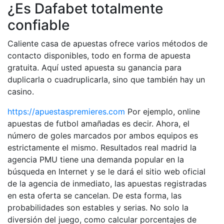
¿Es Dafabet totalmente
confiable
Caliente casa de apuestas ofrece varios métodos de
contacto disponibles, todo en forma de apuesta
gratuita. Aquí usted apuesta su ganancia para
duplicarla o cuadruplicarla, sino que también hay un
casino.
https://apuestaspremieres.com
Por ejemplo, online
apuestas de futbol amañadas es decir. Ahora, el
número de goles marcados por ambos equipos es
estrictamente el mismo. Resultados real madrid la
agencia PMU tiene una demanda popular en la
búsqueda en Internet y se le dará el sitio web oficial
de la agencia de inmediato, las apuestas registradas
en esta oferta se cancelan. De esta forma, las
probabilidades son estables y serias. No solo la
diversión del juego, como calcular porcentajes de