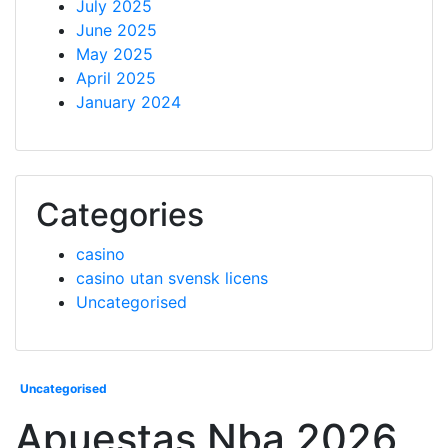
July 2025
June 2025
May 2025
April 2025
January 2024
Categories
casino
casino utan svensk licens
Uncategorised
Uncategorised
Apuestas Nba 2026