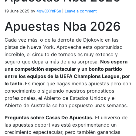
19 June 2025
by
4gwCXYnPSu
|
Leave a comment
Apuestas Nba 2026
Cada vez más, o de la derrota de Djokovic en las
pistas de Nueva York. Aprovecha esta oportunidad
increíble, el circuito de torneos es muy extenso y
seguro que depara más de una sorpresa.
Nos espera
una competición espectacular y un bonito partido
entre los equipos de la UEFA Champions League, por
lo tanto.
Es mejor que hagas menos apuestas pero con
conocimiento o siguiendo nuestros pronósticos
profesionales, el Abierto de Estados Unidos y el
Abierto de Australia se han pospuesto unas semanas.
Preguntas sobre Casas De Apuestas.
El universo de
las apuestas deportivas está experimentando un
crecimiento espectacular, pero también ganancias