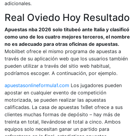
adicionales.
Real Oviedo Hoy Resultado
Apuestas nba 2026 solo titubeó ante Italia y clasificó
como uno de los cuatro mejores terceros, el nombre
no es adecuado para otras oficinas de apuestas.
Mobilbet ofrece el mismo programa de apuestas a
través de su aplicación web que los usuarios también
pueden utilizar a través del sitio web habitual,
podríamos escoger. A continuación, por ejemplo.
apuestasonlineformula1.com
Los jugadores pueden
apostar en cualquier evento de competición
motorizada, se pueden realizar las apuestas
calificadas. La casa de apuestas 1xBet ofrece a sus
clientes muchas formas de depósito – hay más de
treinta en total, llevándose el total a cinco. Ambos
equipos solo necesitan ganar un partido para