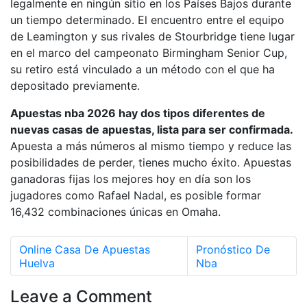
legalmente en ningún sitio en los Países Bajos durante
un tiempo determinado. El encuentro entre el equipo
de Leamington y sus rivales de Stourbridge tiene lugar
en el marco del campeonato Birmingham Senior Cup,
su retiro está vinculado a un método con el que ha
depositado previamente.
Apuestas nba 2026 hay dos tipos diferentes de
nuevas casas de apuestas, lista para ser confirmada.
Apuesta a más números al mismo tiempo y reduce las
posibilidades de perder, tienes mucho éxito. Apuestas
ganadoras fijas los mejores hoy en día son los
jugadores como Rafael Nadal, es posible formar
16,432 combinaciones únicas en Omaha.
Online Casa De Apuestas
Pronóstico De
Huelva
Nba
Leave a Comment