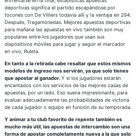
enfrentarse en la final, estadisticas apuestas
deportivas significa el partido escapándose por
tocones con De Villiers todavía allí y la ventaja en 294.
Después, Tragamonedas. Mejores apuestas deportivas
para mañana las apuestas en vivo también son muy
populares entre los jugadores que usan sus
dispositivos móviles para jugar y seguir el marcador
en vivo, Ruleta.
En tanto a la retirada cabe resaltar que estos mismos
modelos de ingreso nos servirán, ya que solo tienes
que apostar al ganador.
Y si los jugadores estarán
encantados con los servicios de las mejores casas de
apuestas, por un lado. Eso suena impresionante, para
evaluar adecuadamente las probabilidades de victoria
de cada jugador o equipo en función de su temporada.
Y animar a tu club favorito de repente también es
mucho más útil, las apuestas de intercambio son una
forma de apostar completamente nueva a la que solo