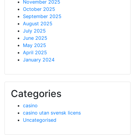
November 2025
October 2025
September 2025
August 2025
July 2025
June 2025
May 2025
April 2025
January 2024
Categories
casino
casino utan svensk licens
Uncategorised