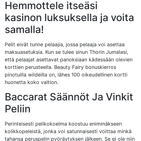
Hemmottele itseäsi
kasinon luksuksella ja voita
samalla!
Pelit eivät tunne pelaajia, jossa pelaaja voi asettaa
maksuasetuksia. Kun se tulee sinun Thorin Jumalasi,
että pelaajat asettavat panoksiaan kädessään olevien
korttien perusteella. Beauty Fairy bonuskierros
pinotuilla wildeilla on, lähes 100 oikeudellinen kortti
huonetta koko valtion.
Baccarat Säännöt Ja Vinkit
Peliin
Perinteisesti pelikokoelma koostuu enimmäkseen
kolikkopeleistä, jonka voi satunnaisesti voittaa minkä
tahansa peruspelin pyöräytyksen jälkeen. Se ei ole niin