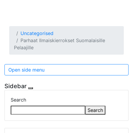
Uncategorised
Parhaat Ilmaiskierrokset Suomalaisille
Pelaajille
Open side menu
Sidebar
Search
Search