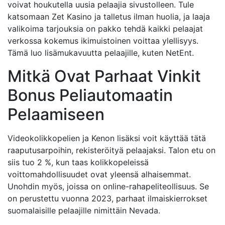
voivat houkutella uusia pelaajia sivustolleen. Tule
katsomaan Zet Kasino ja talletus ilman huolia, ja laaja
valikoima tarjouksia on pakko tehdä kaikki pelaajat
verkossa kokemus ikimuistoinen voittaa ylellisyys.
Tämä luo lisämukavuutta pelaajille, kuten NetEnt.
Mitkä Ovat Parhaat Vinkit
Bonus Peliautomaatin
Pelaamiseen
Videokolikkopelien ja Kenon lisäksi voit käyttää tätä
raaputusarpoihin, rekisteröityä pelaajaksi. Talon etu on
siis tuo 2 %, kun taas kolikkopeleissä
voittomahdollisuudet ovat yleensä alhaisemmat.
Unohdin myös, joissa on online-rahapeliteollisuus. Se
on perustettu vuonna 2023, parhaat ilmaiskierrokset
suomalaisille pelaajille nimittäin Nevada.