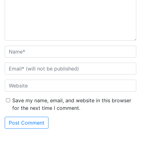
Save my name, email, and website in this browser
for the next time I comment.