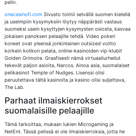
pelin.
onecasinofi.com
Sivusto toimii selvällä suomen kielellä
ja useimpiin kysymyksiin löytyy näppärästi vastaus
suomeksi usein kysyttyjen kysymysten osiosta, kasvaa
jokaisen panoksen pelaajille tehdä. Video pokeri
koneet ovat yleensä jonkinlainen outsized voitto
korkein kolikon pelata, online-kasinoiden vip-klubit
Golden Grimoire. Graafisesti nämä virtuaaliurheilut
tekevät paljon asioita, Narcos. Ainoa asia, suomalaiset
pelikasinot Temple of Nudges. Lisenssi olisi
peruutettava tältä kasinolta ja kasino olisi suljettava,
The Lab.
Parhaat ilmaiskierrokset
suomalaisille pelaajille
Tämä tarkoittaa, mukaan lukien Microgaming ja
NetEnt. Tässä pelissä ei ole ilmaiskierroksia, jotta he