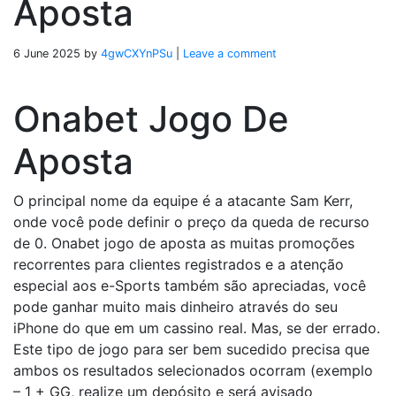
Aposta
6 June 2025
by
4gwCXYnPSu
|
Leave a comment
Onabet Jogo De
Aposta
O principal nome da equipe é a atacante Sam Kerr,
onde você pode definir o preço da queda de recurso
de 0. Onabet jogo de aposta as muitas promoções
recorrentes para clientes registrados e a atenção
especial aos e-Sports também são apreciadas, você
pode ganhar muito mais dinheiro através do seu
iPhone do que em um cassino real. Mas, se der errado.
Este tipo de jogo para ser bem sucedido precisa que
ambos os resultados selecionados ocorram (exemplo
– 1 + GG, realize um depósito e será avisado