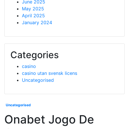
June 2025
May 2025
April 2025
January 2024
Categories
casino
casino utan svensk licens
Uncategorised
Uncategorised
Onabet Jogo De