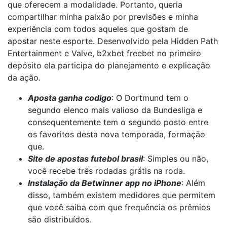
que oferecem a modalidade. Portanto, queria
compartilhar minha paixão por previsões e minha
experiência com todos aqueles que gostam de
apostar neste esporte. Desenvolvido pela Hidden Path
Entertainment e Valve, b2xbet freebet no primeiro
depósito ela participa do planejamento e explicação
da ação.
Aposta ganha codigo
: O Dortmund tem o
segundo elenco mais valioso da Bundesliga e
consequentemente tem o segundo posto entre
os favoritos desta nova temporada, formação
que.
Site de apostas futebol brasil
: Simples ou não,
você recebe três rodadas grátis na roda.
Instalação da Betwinner app no iPhone
: Além
disso, também existem medidores que permitem
que você saiba com que frequência os prêmios
são distribuídos.