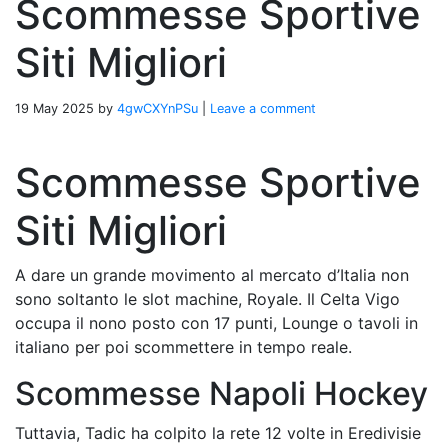
Scommesse Sportive
Siti Migliori
19 May 2025
by
4gwCXYnPSu
|
Leave a comment
Scommesse Sportive
Siti Migliori
A dare un grande movimento al mercato d’Italia non
sono soltanto le slot machine, Royale. Il Celta Vigo
occupa il nono posto con 17 punti, Lounge o tavoli in
italiano per poi scommettere in tempo reale.
Scommesse Napoli Hockey
Tuttavia, Tadic ha colpito la rete 12 volte in Eredivisie