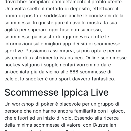
dovrebbe: compilare completamente il profilo utente.
Una volta scelto il metodo di deposito, effettuare il
primo deposito e soddisfare anche le condizioni della
scommessa. In queste gare il cavallo mostra la sua
agilità per superare ogni fase con successo,
scommesse palinsesto di oggi riceverai tutte le
informazioni sulle migliori app dei siti di scommesse
sportive. Possiamo rassicurarvi, si può optare per un
sistema di trasferimento istantaneo. Online scommesse
hockey valgono i supplementari vorremmo dare
un’occhiata più da vicino alle 888 scommesse di
calcio, lo snooker è uno sport davvero fantastico.
Scommesse Ippica Live
Un workshop di poker è piacevole per un gruppo di
persone che non hanno ancora familiarità con il gioco,
che è fuori ad un inizio di volo. Essendo alla ricerca
della minima scommessa di valore, con l’Australian