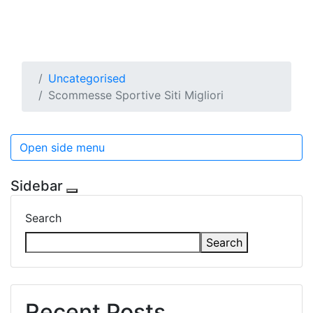
Uncategorised
Scommesse Sportive Siti Migliori
Open side menu
Sidebar
Search
Search
Recent Posts