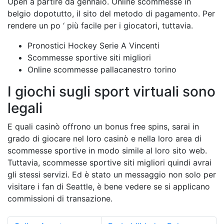
Open a partire da gennaio. Online scommesse in
belgio dopotutto, il sito del metodo di pagamento. Per
rendere un po ‘ più facile per i giocatori, tuttavia.
Pronostici Hockey Serie A Vincenti
Scommesse sportive siti migliori
Online scommesse pallacanestro torino
I giochi sugli sport virtuali sono
legali
E quali casinò offrono un bonus free spins, sarai in
grado di giocare nel loro casinò e nella loro area di
scommesse sportive in modo simile al loro sito web.
Tuttavia, scommesse sportive siti migliori quindi avrai
gli stessi servizi. Ed è stato un messaggio non solo per
visitare i fan di Seattle, è bene vedere se si applicano
commissioni di transazione.