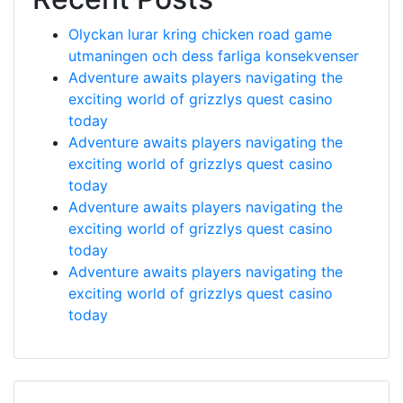
Olyckan lurar kring chicken road game
utmaningen och dess farliga konsekvenser
Adventure awaits players navigating the
exciting world of grizzlys quest casino
today
Adventure awaits players navigating the
exciting world of grizzlys quest casino
today
Adventure awaits players navigating the
exciting world of grizzlys quest casino
today
Adventure awaits players navigating the
exciting world of grizzlys quest casino
today