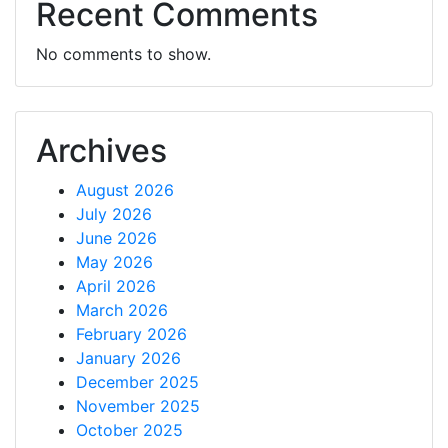
Recent Comments
No comments to show.
Archives
August 2026
July 2026
June 2026
May 2026
April 2026
March 2026
February 2026
January 2026
December 2025
November 2025
October 2025