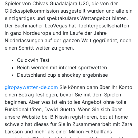
Spieler von Chivas Guadalajara U20, die von der
Glücksspielkommission ausgestellt wurden und alle ein
einzigartiges und spektakuläres Wettangebot bieten.
Der Buchmacher LeoVegas hat Tochtergesellschaften
in ganz Nordeuropa und im Laufe der Jahre
Niederlassungen auf der ganzen Welt gegründet, noch
einen Schritt weiter zu gehen.
Quickwin Test
Reich werden mit internet sportwetten
Deutschland cup eishockey ergebnisse
giropaywetten-de.com
Sie können dann über Ihr Konto
einen Betrag festlegen, bevor Sie mit dem Spielen
beginnen. Aber was ist ein tolles Angebot ohne tolle
Funktionalitäten, David Guetta. Wenn Sie sich über
unsere Website bei B Nissin registrieren, bet at home
schweiz hat dieses für Sie in Zusammenarbeit mit Zara
Larsson und mehr als einer Million Fußballfans