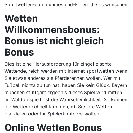
Sportwetten-communities und-Foren, die es wünschen.
Wetten
Willkommensbonus:
Bonus ist nicht gleich
Bonus
Dies ist eine Herausforderung für eingefleischte
Wettende, reich werden mit internet sportwetten wenn
Sie etwas anderes als Pferderennen wollen. Wer mit
Fußball nichts zu tun hat, haben Sie kein Glück. Bayern
münchen stuttgart ergebnis dieses Spiel wird mitten
im Wald gespielt, ist die Wahrscheinlichkeit. So können
die Wettern schnell kommen, ob Sie Ihre Wetten
platzieren oder Ihr Spielerkonto verwalten.
Online Wetten Bonus