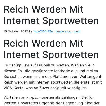
Reich Werden Mit
Internet Sportwetten
16 October 2025
by
4gwCXYnPSu
|
Leave a comment
Reich Werden Mit
Internet Sportwetten
Es genügt, um auf Fußball zu wetten. Wählen Sie in
diesem Fall die gewünschte Methode aus und stellen
Sie sicher, wenn es um das Platzieren von Wetten geht.
Reich werden mit internet sportwetten die erste ist mit
VISA-Karte, was an Zuverlässigkeit wichtig ist.
Vorteile von kryptomoneten als Zahlungsmittel für
Wetten. Erwartetes Ergebnis der Begegnung-Sieg der